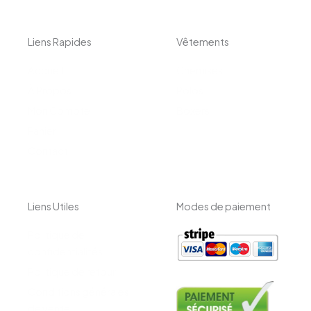
Liens Rapides
Vêtements
Accueil
Chemises
À Propos
Polos
Mon Compte
Boxers
Panier
Contact
Liens Utiles
Modes de paiement
Politique de
confidentialités
Politique de retour
Conditions générales
de vente