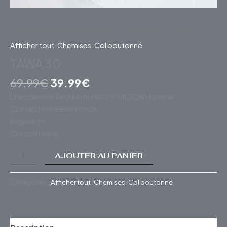
Accueil
/
Vêtements
/
Chemises
/
Col boutonné
/ TAWA 30
Afficher tout
,
Chemises
,
Col boutonné
TAWA 30
69.99
€
39.99
€
Une chemise Regular fit HARRY WILSON Homme.
Confectionnée en coton.
Regular fit
Col boutonné
AJOUTER AU PANIER
Catégories :
Afficher tout
,
Chemises
,
Col boutonné