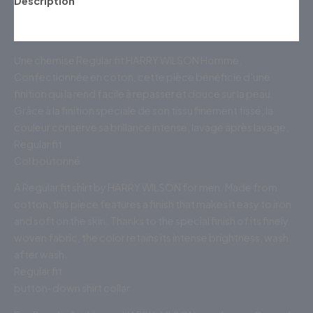
Description
Informations complémentaires
Une chemise Regular fit HARRY WILSON Homme.
Confectionnée en coton, cette pièce bénéficie d’une
finition qui la rend facile à repasser et douce sur la peau.
Grâce à la finition spéciale de son tissu finement tissé, la
couleur conserve sa brillance intense, lavage après lavage.
Regular fit
Col boutonné
A Regular fit shirt by HARRY WILSON for men. Made from
cotton, this piece features a finish that makes it easy to iron
and soft on the skin. Thanks to the special finish of its finely
woven fabric, the color retains its intense brightness, wash
after wash.
Regular fit
button-down shirt collar