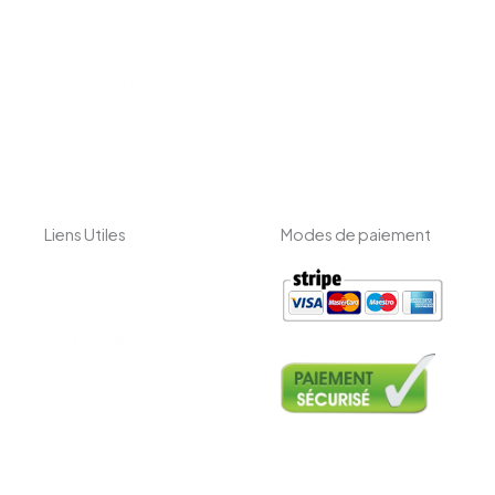
Accueil
Chemises
À Propos
Polos
Mon Compte
Boxers
Panier
Contact
Liens Utiles
Modes de paiement
Politique de
confidentialités
Politique de retour
Conditions générales
de vente
Colophon et mentions
légales