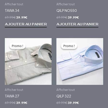
Afficher tout
Afficher tout
TAWA 34
QILP NO550
69.99
€
39.99
€
69.99
€
39.99
€
AJOUTER AU PANIER
AJOUTER AU PANIER
Le
Le
Le
Le
prix
prix
prix
prix
Promo !
Promo !
Promo !
Promo !
initial
actuel
initial
actuel
était :
est :
était :
est :
69.99€.
39.99€.
69.99€.
39.99€.
Afficher tout
Afficher tout
TAWA 27
QILP 322
69.99
€
39.99
€
69.99
€
39.99
€