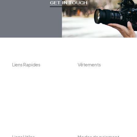
GET IN TOUCH
Liens Rapides
Vêtements
Accueil
Chemises
À Propos
Polos
Mon Compte
Boxers
Panier
Contact