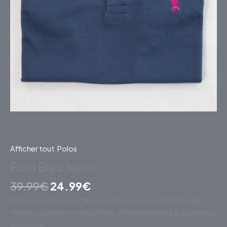
Accueil
/
Vêtements
/
Polos
/ Polo Bleu Jeans
Afficher tout
,
Polos
Polo Bleu Jeans
39.99
€
24.99
€
Polo à manches courtes en coton avec col chemise, des
finitions côtelées et logo Harry Wilson embossé à gauche sur
la poitrine.