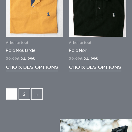
39.99€.
24.99€.
39.99€.
24.99€.
plusieurs
plusi
variations.
varia
Les
Les
options
opti
peuvent
peuv
être
être
Afficher tout
Afficher tout
choisies
chois
Polo Moutarde
Polo Noir
sur
sur
39.99
€
24.99
€
39.99
€
24.99
€
la
la
CHOIX DES OPTIONS
CHOIX DES OPTIONS
page
page
du
du
produit
prod
1
2
→