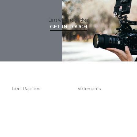
Lets work together
GET IN TOUCH
Liens Rapides
Vêtements
Accueil
Chemises
À Propos
Polos
Mon Compte
Boxers
Panier
Contact