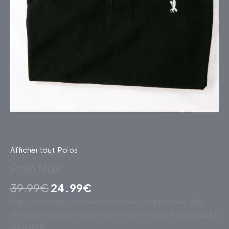
Accueil
/
Vêtements
/
Polos
/ Polo Noir
Afficher tout
,
Polos
Polo Noir
39.99
€
24.99
€
Polo à manches courtes en coton avec col chemise, des
finitions côtelées et logo Harry Wilson embossé à gauche sur
la poitrine.