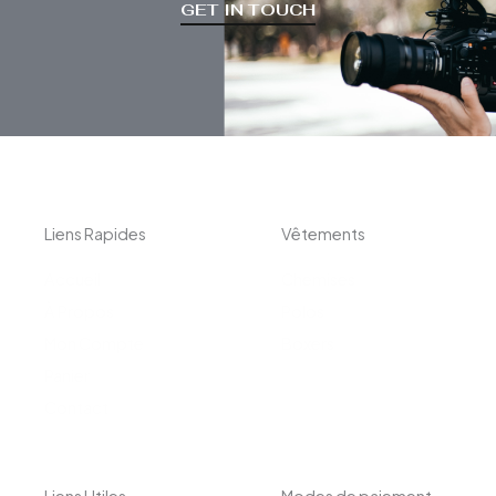
GET IN TOUCH
Liens Rapides
Vêtements
Accueil
Chemises
À Propos
Polos
Mon Compte
Boxers
Panier
Contact