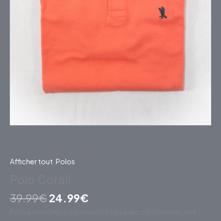
Accueil
/
Vêtements
/
Polos
/ Polo Corail
Afficher tout
,
Polos
Polo Corail
39.99
€
24.99
€
Polo à manches courtes en coton avec col chemise, des