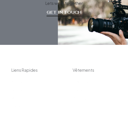
Lets work together
GET IN TOUCH
Liens Rapides
Vêtements
Accueil
Chemises
À Propos
Polos
Mon Compte
Boxers
Panier
Contact