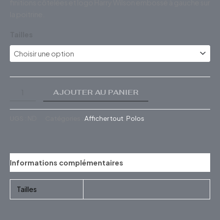
finitions côtelées et logo Harry Wilson embossé à gauche sur
la poitrine.
Tailles
AJOUTER AU PANIER
UGS :
ND
Catégories :
Afficher tout
,
Polos
Informations complémentaires
Tailles